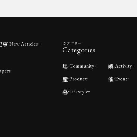
記事
カテゴリー
New Articles
Categories
場
娯
Community
Activity
ppers
産
催
Product
Event
暮
Lifestyle