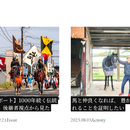
ポート】1000年続く伝統
馬と仲良くなれば、 豊
 後継者視点から見た
れることを証明したい
馬野馬追」とは
9.21
Event
2023.08.03
Activity