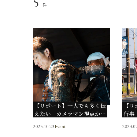
5
件
【リポート】一人でも多く伝
【リ
えたい カメラマン視点から
行事
見た「相馬野馬追」の魅力
「相
2023.10.23
Event
2023.0