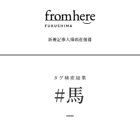
新着記事
人
場
娯
産
催
暮
タグ検索結果
#馬