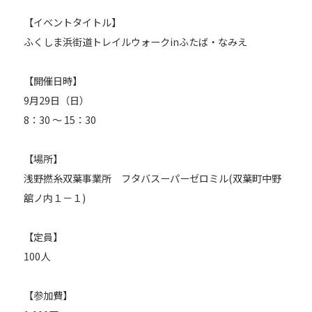
【イベントタイトル】
ふくしま浜街道トレイルウォークinふたば・なみえ
【開催日時】
9月29日（日）
8：30 ～ 15：30
【場所】
浅野撚糸双葉事業所 フタバスーパーゼロミル(双葉町中野
舘ノ内１－１)
【定員】
100人
【参加費】