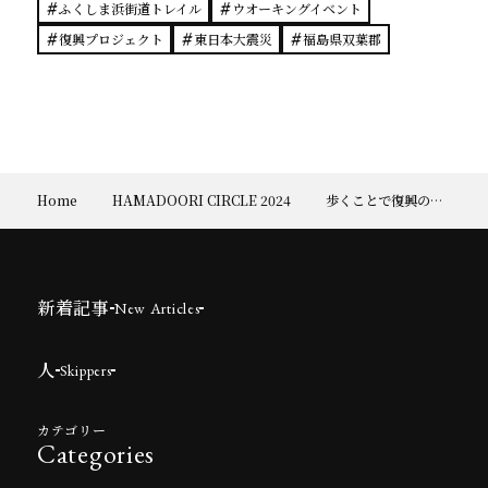
ふくしま浜街道トレイル
ウオーキングイベント
復興プロジェクト
東日本大震災
福島県双葉郡
Home
HAMADOORI CIRCLE 2024
歩くことで復興の今をたどり地域の自然や歴史・文化に触れる
新着記事
New Articles
人
Skippers
カテゴリー
Categories