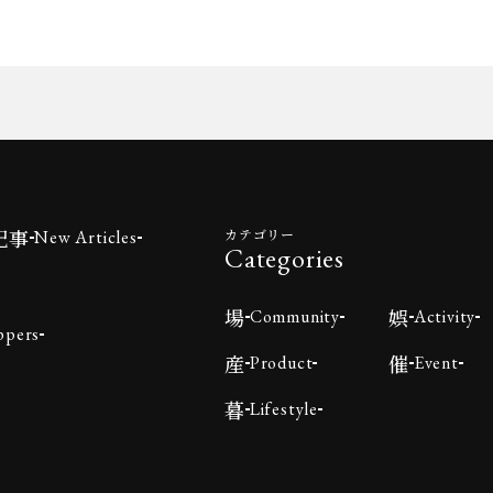
記事
カテゴリー
New Articles
Categories
場
娯
Community
Activity
ppers
産
催
Product
Event
暮
Lifestyle