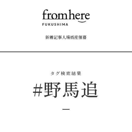
新着記事
人
場
娯
産
催
暮
タグ検索結果
#野馬追