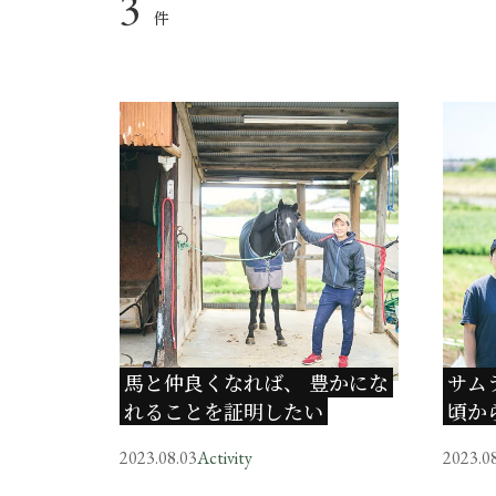
3
件
馬と仲良くなれば、 豊かにな
サム
れることを証明したい
頃か
2023.08.03
Activity
2023.0