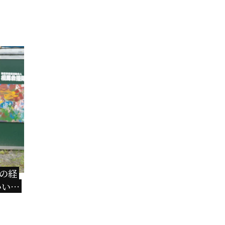
の経
いい」
えた