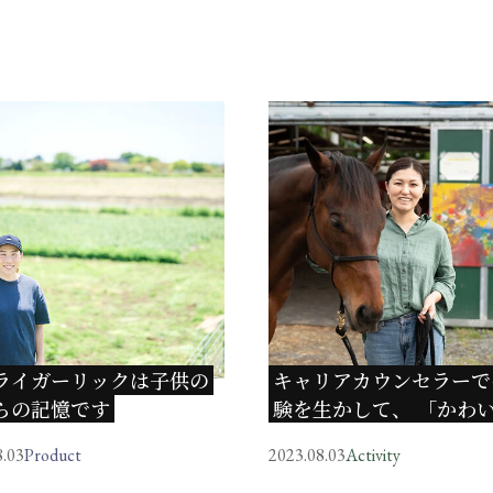
ライガーリックは子供の
キャリアカウンセラーで
らの記憶です
験を生かして、 「かわ
だけではない馬の力を伝
8.03
Product
2023.08.03
Activity
い