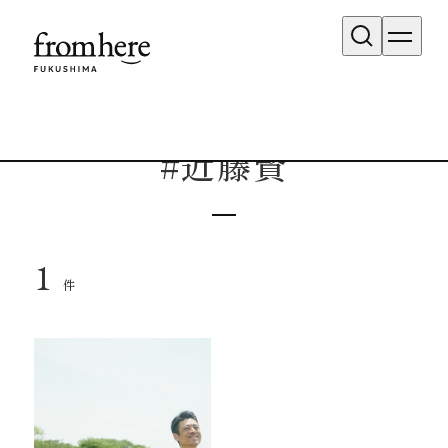
タグ検索結果
#近藤賢
1
件