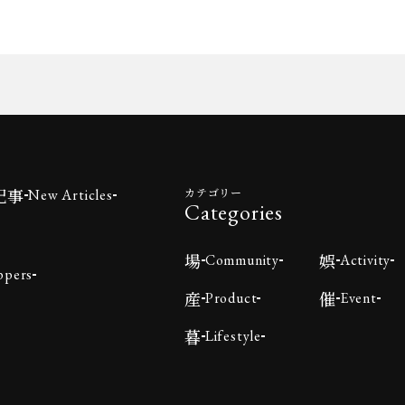
記事
カテゴリー
New Articles
Categories
場
娯
Community
Activity
ppers
産
催
Product
Event
暮
Lifestyle