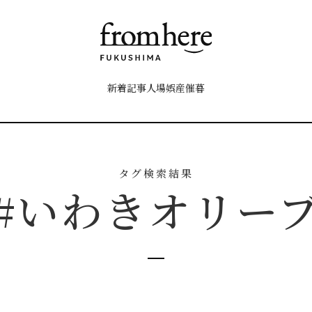
新着記事
人
場
娯
産
催
暮
タグ検索結果
#いわきオリー