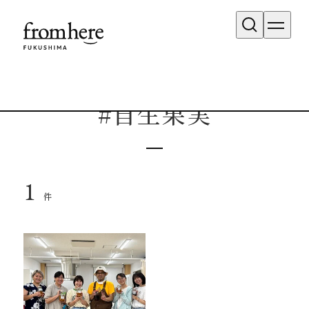
タグ検索結果
#自生果実
1
件