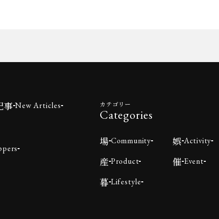
記事
カテゴリー
New Articles
Categories
場
娯
Community
Activity
ppers
産
催
Product
Event
暮
Lifestyle