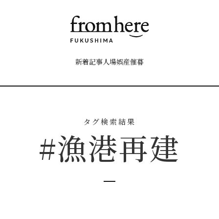
新着記事
人
場
娯
産
催
暮
タグ検索結果
#漁港再建