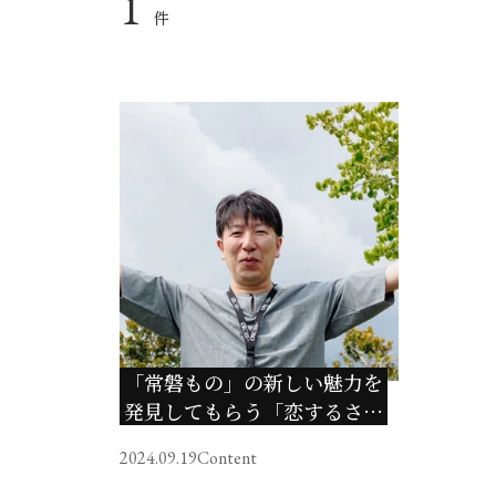
1
件
「常磐もの」の新しい魅力を
発見してもらう「恋するさか
な」
2024.09.19
Content