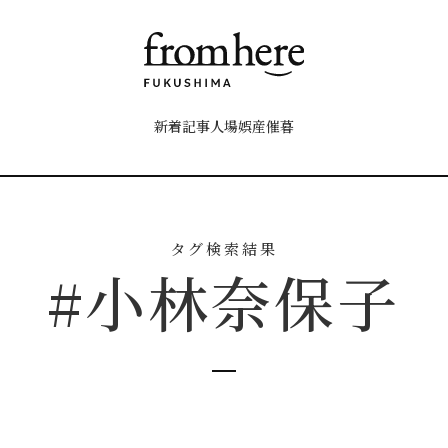
新着記事
人
場
娯
産
催
暮
タグ検索結果
#小林奈保子