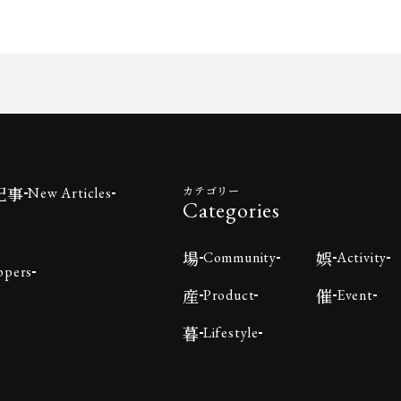
記事
カテゴリー
New Articles
Categories
場
娯
Community
Activity
ppers
産
催
Product
Event
暮
Lifestyle